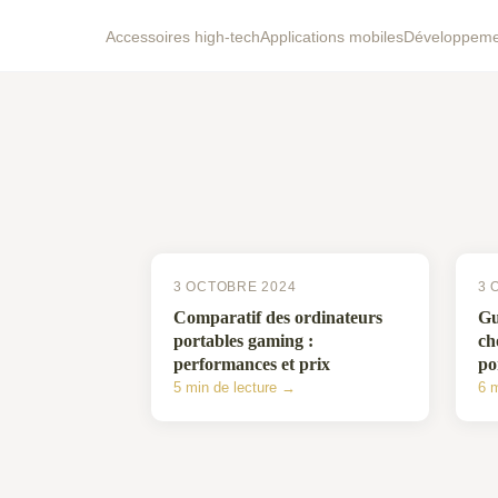
Accessoires high-tech
Applications mobiles
Développem
3 OCTOBRE 2024
3 
Comparatif des ordinateurs
Gu
portables gaming :
ch
performances et prix
po
5 min de lecture →
6 