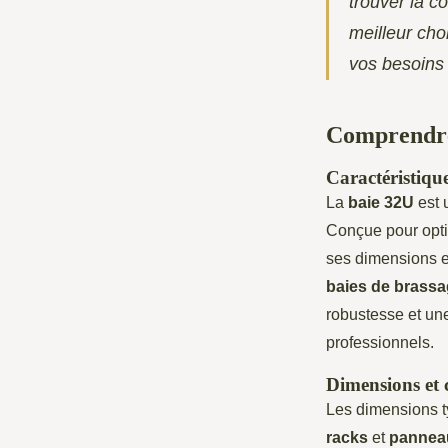
trouver la co
meilleur cho
vos besoins
Comprendre
Caractéristique
La
baie 32U
est 
Conçue pour opti
ses dimensions et
baies de brass
robustesse et un
professionnels.
Dimensions et 
Les dimensions 
racks
et
pannea