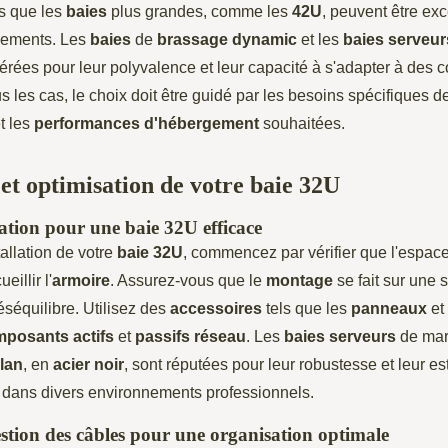
s que les
baies
plus grandes, comme les
42U
, peuvent être ex
nements. Les
baies
de
brassage dynamic
et les
baies serveur
érées pour leur polyvalence et leur capacité à s'adapter à des c
s les cas, le choix doit être guidé par les besoins spécifiques d
et les
performances d'hébergement
souhaitées.
 et optimisation de votre baie 32U
lation pour une baie 32U efficace
tallation de votre
baie 32U
, commencez par vérifier que l'espace
eillir l'
armoire
. Assurez-vous que le
montage
se fait sur une 
déséquilibre. Utilisez des
accessoires
tels que les
panneaux
et
posants actifs
et
passifs réseau
. Les
baies serveurs
de ma
lan
, en
acier noir
, sont réputées pour leur robustesse et leur est
on dans divers environnements professionnels.
estion des câbles pour une organisation optimale