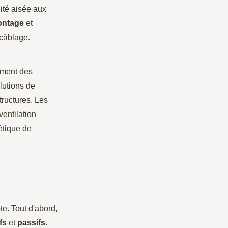
ité aisée aux
ntage
et
 câblage.
ement des
lutions de
tructures. Les
ventilation
étique de
te. Tout d'abord,
fs
et
passifs
.