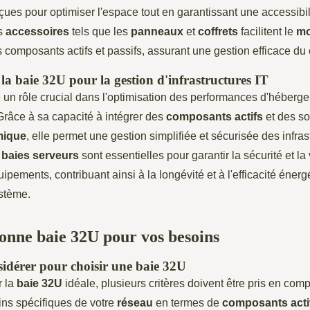
çues pour optimiser l'espace tout en garantissant une accessibil
s
accessoires
tels que les
panneaux
et
coffrets
facilitent le
mo
s composants actifs et passifs, assurant une gestion efficace du
la baie 32U pour la gestion d'infrastructures IT
 un rôle crucial dans l'optimisation des performances d'héberg
Grâce à sa capacité à intégrer des
composants actifs
et des so
mique
, elle permet une gestion simplifiée et sécurisée des infras
t
baies serveurs
sont essentielles pour garantir la sécurité et la 
pements, contribuant ainsi à la longévité et à l'efficacité énerg
stème.
bonne baie 32U pour vos besoins
sidérer pour choisir une baie 32U
r la
baie 32U
idéale, plusieurs critères doivent être pris en comp
ins spécifiques de votre
réseau
en termes de
composants acti