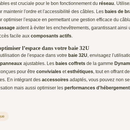
âbles est cruciale pour le bon fonctionnement du
réseau
. Utilis
 maintenir l'ordre et l'accessibilité des câbles. Les
baies de b
r optimiser l'espace en permettant une gestion efficace du câb
assage
aident à éviter les enchevêtrements, garantissant ainsi 
ccès facile aux
composants actifs
.
optimiser l’espace dans votre baie 32U
utilisation de l'espace dans votre
baie 32U
, envisagez l'utilisat
panneaux
ajustables. Les
baies coffrets
de la gamme
Dynami
conçues pour être
conviviales
et
esthétiques
, tout en offrant d
es. En intégrant des
accessoires
adaptés, vous pouvez non s
isation mais aussi optimiser les
performances d'hébergement
que