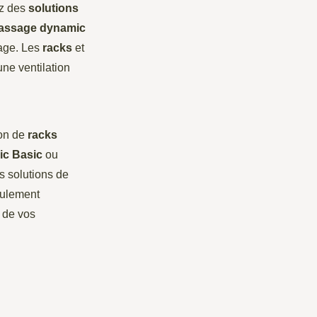
ez des
solutions
rassage dynamic
lage. Les
racks
et
une ventilation
ion de
racks
c Basic
ou
es solutions de
eulement
de vos