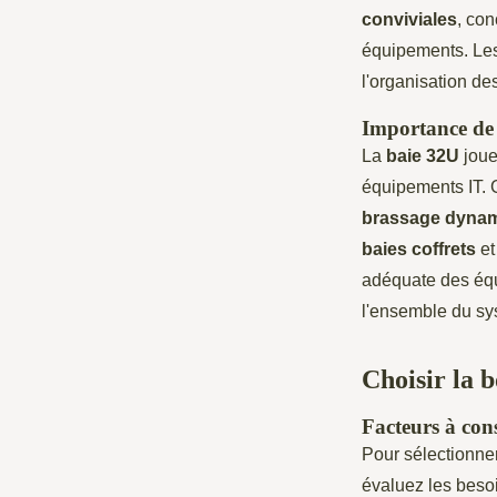
conviviales
, con
équipements. Le
l'organisation de
Importance de 
La
baie 32U
joue
équipements IT. 
brassage dyna
baies coffrets
e
adéquate des équi
l'ensemble du sy
Choisir la 
Facteurs à con
Pour sélectionne
évaluez les beso