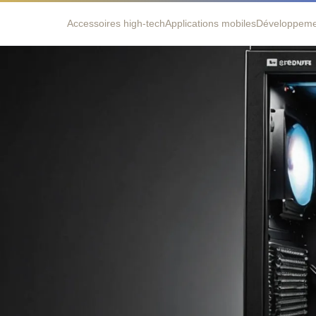
Accessoires high-tech
Applications mobiles
Développem