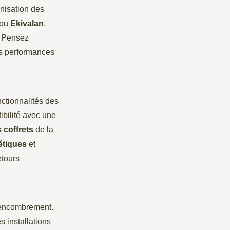
anisation des
ou
Ekivalan
,
. Pensez
es performances
nctionnalités des
ibilité avec une
 coffrets
de la
étiques
et
etours
t encombrement.
s installations