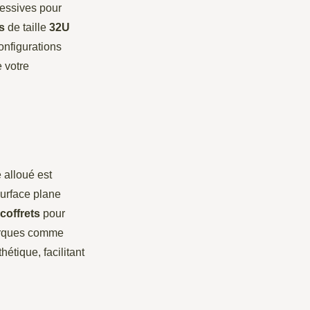
cessives pour
s
de taille
32U
onfigurations
e votre
 alloué est
surface plane
coffrets
pour
rques comme
hétique, facilitant