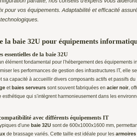
nfiguration parfaite, nos conseils d'experts vous aideront 
ix pour vos équipements. Adaptabilité et efficacité assur
 technologiques.
 la baie 32U pour équipements informatiq
s essentielles de la baie 32U
un élément fondamental pour l'hébergement des équipements in
miser les performances de gestion des infrastructures
IT, elle s
 sa capacité à accueillir divers composants actifs et passifs du
age
et
baies serveurs
sont souvent fabriquées en
acier noir
, of
e esthétique qui s'intègrent harmonieusement dans les environ
compatibilité avec différents équipements IT
typiques d'une
baie 32U
sont de 600x1000x1600 mm, permettant l
ux
de brassage variés. Cette taille est idéale pour les
armoires