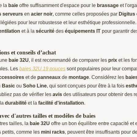
e la
baie
offre suffisamment d'espace pour le
brassage
et l'org
s serveurs
en
acier noir
, comme celles proposées par
Digitus
ilégiées pour leur robustesse et leur esthétique professionnelle
entilation
et à la
sécurité
des
équipements IT
pour garantir d
s et conseils d’achat
'une
baie 32U
, il est recommandé de comparer les
prix
et les fo
bles. Les
baies 32U 19 pouces
sont populaires pour leur compat
ccessoires
et de
panneaux
de
montage
. Considérez les
baies
 Basic
ou
Soho Line
, qui sont conçues pour être à la fois
esth
ubliez pas de vérifier les
avis
des utilisateurs pour obtenir des r
 la
durabilité
et la
facilité d'installation
.
ec d'autres tailles et modèles de baies
es tailles, la
baie 32U
offre un bon équilibre entre capacité e
 petits, comme les
mini racks
, peuvent être insuffisants pour de