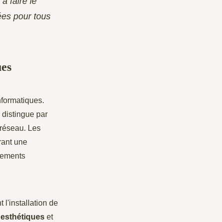
à faire le
ées pour tous
ues
formatiques.
e distingue par
 réseau. Les
frant une
nements
'installation de
 esthétiques
et